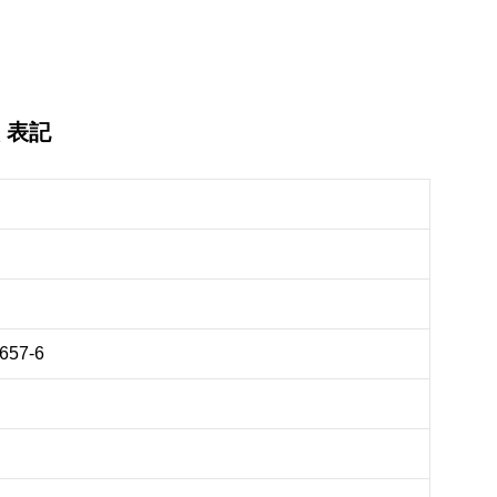
く表記
57-6