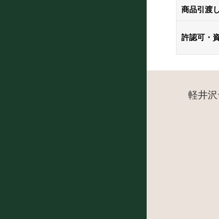
商品引渡
許認可・
軽井沢