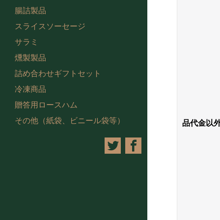
腸詰製品
スライスソーセージ
サラミ
燻製製品
詰め合わせギフトセット
冷凍商品
贈答用ロースハム
その他（紙袋、ビニール袋等）
品代金以