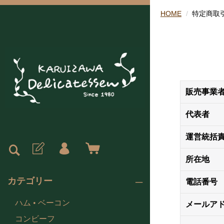
HOME
特定商取
販売事業
代表者
運営統括
所在地
カテゴリー
電話番号
ハム • ベーコン
メールア
コンビーフ