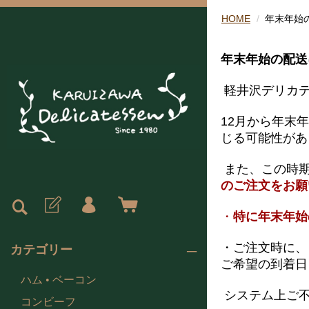
HOME
年末年始
年末年始の配
軽井沢デリカテ
12月から年末
じる可能性があ
また、この時期
のご注文をお
・
特に年末年始
・ご注文時に、
カテゴリー
ご希望の到着日
ハム • ベーコン
システム上ご不
コンビーフ